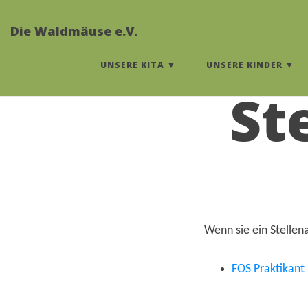
Die Waldmäuse e.V.
UNSERE KITA
UNSERE KINDER
St
Wenn sie ein Stellena
FOS Praktikant