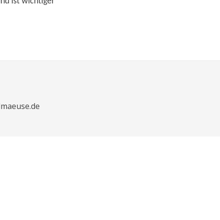
nd ist wichtiger
dmaeuse.de