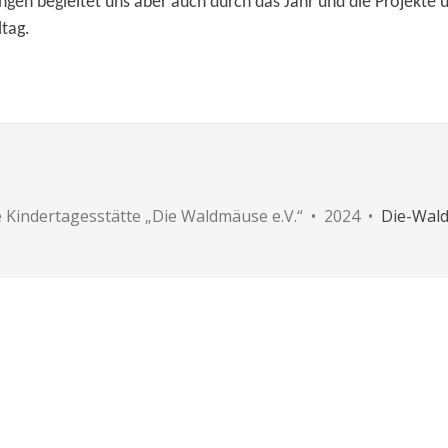
ngen begleitet uns aber auch durch das Jahr und die Projekte u
ltag.
e Kindertagesstätte „Die Waldmäuse e.V.“ • 2024 •
Die-Wal