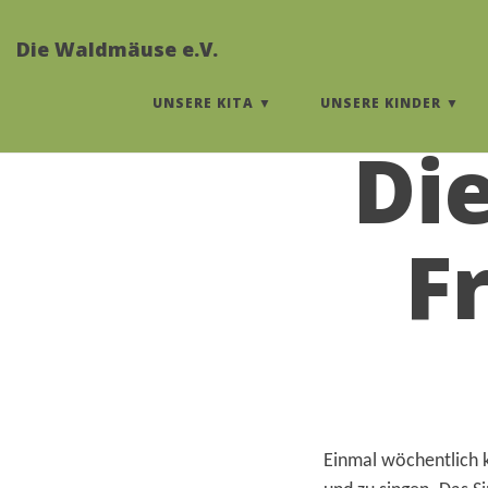
Die Waldmäuse e.V.
UNSERE KITA
UNSERE KINDER
Di
F
Einmal wöchentlich 