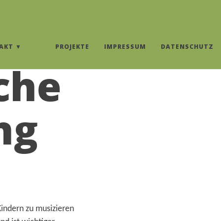
AKT
PROJEKTE
IMPRESSUM
DATENSCHUTZ
che
ng
indern zu musizieren